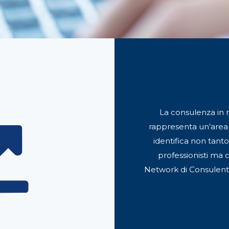
La consulenza in 
rappresenta un’area d
identifica non tanto 
professionisti ma
Network di Consulenti 