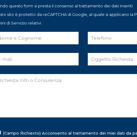
ando questo form si presta il consenso al trattamento dei dati inseriti.
to sito è protetto da reCAPTCHA di Google, al quale si applicano la Pr
ni di Servizio relativi.
NTATTI
DOVE SIAMO
efono: 0922 419836
Via Diodoro Siculo, 5
l:
92026 Favara Agrigento
(Campo Richiesto) Acconsento al trattamento dei miei dati da pa