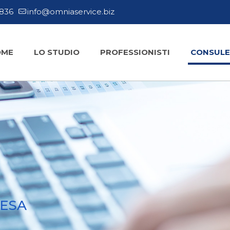
9836
info@omniaservice.biz
OME
LO STUDIO
PROFESSIONISTI
CONSULE
RESA