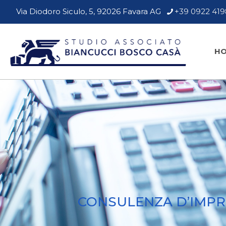
Via Diodoro Siculo, 5, 92026 Favara AG
+39 0922 41
H
CONSULENZA D’IMP